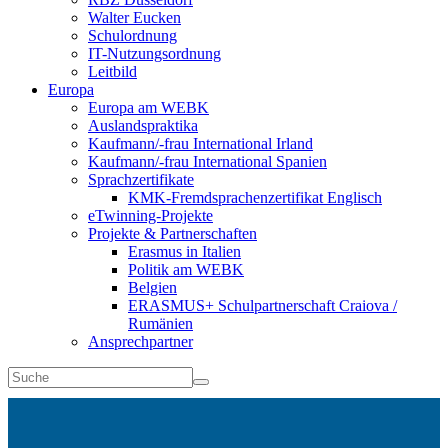
Walter Eucken
Schulordnung
IT-Nutzungsordnung
Leitbild
Europa
Europa am WEBK
Auslandspraktika
Kaufmann/-frau International Irland
Kaufmann/-frau International Spanien
Sprachzertifikate
KMK-Fremdsprachenzertifikat Englisch
eTwinning-Projekte
Projekte & Partnerschaften
Erasmus in Italien
Politik am WEBK
Belgien
ERASMUS+ Schulpartnerschaft Craiova /
Rumänien
Ansprechpartner