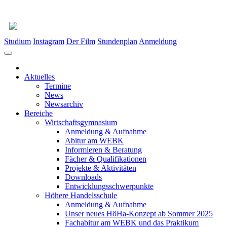
Studium
Instagram
Der Film
Stundenplan
Anmeldung
Aktuelles
Termine
News
Newsarchiv
Bereiche
Wirtschaftsgymnasium
Anmeldung & Aufnahme
Abitur am WEBK
Informieren & Beratung
Fächer & Qualifikationen
Projekte & Aktivitäten
Downloads
Entwicklungsschwerpunkte
Höhere Handelsschule
Anmeldung & Aufnahme
Unser neues HöHa-Konzept ab Sommer 2025
Fachabitur am WEBK und das Praktikum