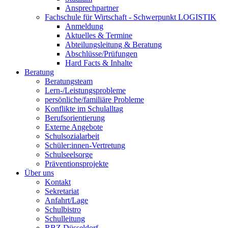
Ansprechpartner
Fachschule für Wirtschaft - Schwerpunkt LOGISTIK
Anmeldung
Aktuelles & Termine
Abteilungsleitung & Beratung
Abschlüsse/Prüfungen
Hard Facts & Inhalte
Beratung
Beratungsteam
Lern-/Leistungsprobleme
persönliche/familiäre Probleme
Konflikte im Schulalltag
Berufsorientierung
Externe Angebote
Schulsozialarbeit
Schüler:innen-Vertretung
Schulseelsorge
Präventionsprojekte
Über uns
Kontakt
Sekretariat
Anfahrt/Lage
Schulbistro
Schulleitung
RBZ Düsseldorf