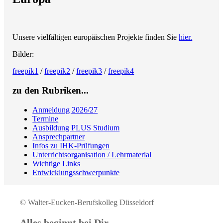
Unsere vielfältigen europäischen Projekte finden Sie
hier.
Bilder:
freepik1
/
freepik2
/
freepik3
/
freepik4
zu den Rubriken...
Anmeldung 2026/27
Termine
Ausbildung PLUS Studium
Ansprechpartner
Infos zu IHK-Prüfungen
Unterrichtsorganisation / Lehrmaterial
Wichtige Links
Entwicklungsschwerpunkte
© Walter-Eucken-Berufskolleg Düsseldorf
Alles beginnt bei Dir.