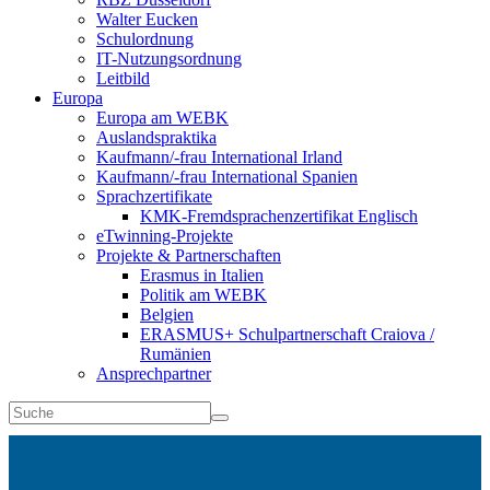
Walter Eucken
Schulordnung
IT-Nutzungsordnung
Leitbild
Europa
Europa am WEBK
Auslandspraktika
Kaufmann/-frau International Irland
Kaufmann/-frau International Spanien
Sprachzertifikate
KMK-Fremdsprachenzertifikat Englisch
eTwinning-Projekte
Projekte & Partnerschaften
Erasmus in Italien
Politik am WEBK
Belgien
ERASMUS+ Schulpartnerschaft Craiova /
Rumänien
Ansprechpartner