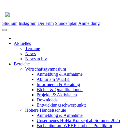
Studium
Instagram
Der Film
Stundenplan
Anmeldung
Aktuelles
Termine
News
Newsarchiv
Bereiche
Wirtschaftsgymnasium
Anmeldung & Aufnahme
Abitur am WEBK
Informieren & Beratung
Fächer & Qualifikationen
Projekte & Aktivitäten
Downloads
Entwicklungsschwerpunkte
Höhere Handelsschule
Anmeldung & Aufnahme
Unser neues HöHa-Konzept ab Sommer 2025
Fachabitur am WEBK und das Praktikum