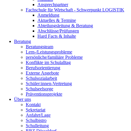
Ansprechpartner
Fachschule für Wirtschaft - Schwerpunkt LOGISTIK
Anmeldung
Aktuelles & Termine
Abteilungsleitung & Beratung
Abschlüsse/Prüfungen
Hard Facts & Inhalte
Beratung
Beratungsteam
Lern-/Leistungsprobleme
persönliche/familiäre Probleme
Konflikte im Schulalltag
Berufsorientierung
Externe Angebote
Schulsozialarbeit
Schüler:innen-Vertretung
Schulseelsorge
Präventionsprojekte
Über uns
Kontakt
Sekretariat
Anfahrt/Lage
Schulbistro
Schulleitung
RBZ Düsseldorf