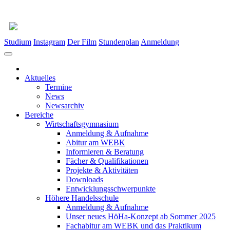
Studium
Instagram
Der Film
Stundenplan
Anmeldung
Aktuelles
Termine
News
Newsarchiv
Bereiche
Wirtschaftsgymnasium
Anmeldung & Aufnahme
Abitur am WEBK
Informieren & Beratung
Fächer & Qualifikationen
Projekte & Aktivitäten
Downloads
Entwicklungsschwerpunkte
Höhere Handelsschule
Anmeldung & Aufnahme
Unser neues HöHa-Konzept ab Sommer 2025
Fachabitur am WEBK und das Praktikum