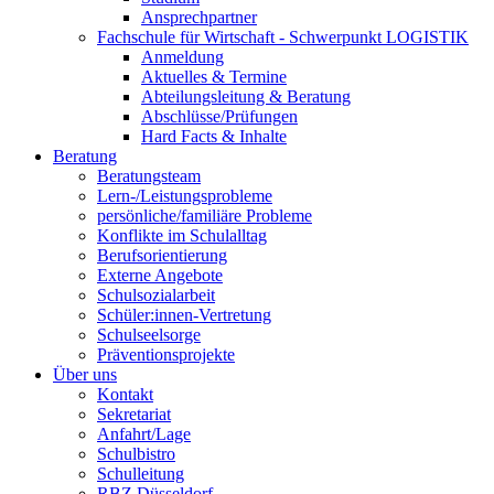
Ansprechpartner
Fachschule für Wirtschaft - Schwerpunkt LOGISTIK
Anmeldung
Aktuelles & Termine
Abteilungsleitung & Beratung
Abschlüsse/Prüfungen
Hard Facts & Inhalte
Beratung
Beratungsteam
Lern-/Leistungsprobleme
persönliche/familiäre Probleme
Konflikte im Schulalltag
Berufsorientierung
Externe Angebote
Schulsozialarbeit
Schüler:innen-Vertretung
Schulseelsorge
Präventionsprojekte
Über uns
Kontakt
Sekretariat
Anfahrt/Lage
Schulbistro
Schulleitung
RBZ Düsseldorf