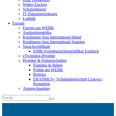
Walter Eucken
Schulordnung
IT-Nutzungsordnung
Leitbild
Europa
Europa am WEBK
Auslandspraktika
Kaufmann/-frau International Irland
Kaufmann/-frau International Spanien
Sprachzertifikate
KMK-Fremdsprachenzertifikat Englisch
eTwinning-Projekte
Projekte & Partnerschaften
Erasmus in Italien
Politik am WEBK
Belgien
ERASMUS+ Schulpartnerschaft Craiova /
Rumänien
Ansprechpartner