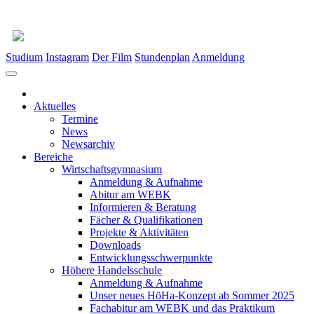
Studium
Instagram
Der Film
Stundenplan
Anmeldung
Aktuelles
Termine
News
Newsarchiv
Bereiche
Wirtschaftsgymnasium
Anmeldung & Aufnahme
Abitur am WEBK
Informieren & Beratung
Fächer & Qualifikationen
Projekte & Aktivitäten
Downloads
Entwicklungsschwerpunkte
Höhere Handelsschule
Anmeldung & Aufnahme
Unser neues HöHa-Konzept ab Sommer 2025
Fachabitur am WEBK und das Praktikum