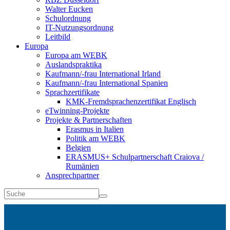
Walter Eucken
Schulordnung
IT-Nutzungsordnung
Leitbild
Europa
Europa am WEBK
Auslandspraktika
Kaufmann/-frau International Irland
Kaufmann/-frau International Spanien
Sprachzertifikate
KMK-Fremdsprachenzertifikat Englisch
eTwinning-Projekte
Projekte & Partnerschaften
Erasmus in Italien
Politik am WEBK
Belgien
ERASMUS+ Schulpartnerschaft Craiova /
Rumänien
Ansprechpartner