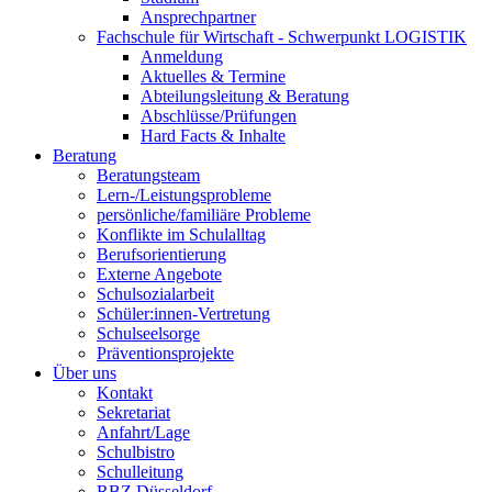
Ansprechpartner
Fachschule für Wirtschaft - Schwerpunkt LOGISTIK
Anmeldung
Aktuelles & Termine
Abteilungsleitung & Beratung
Abschlüsse/Prüfungen
Hard Facts & Inhalte
Beratung
Beratungsteam
Lern-/Leistungsprobleme
persönliche/familiäre Probleme
Konflikte im Schulalltag
Berufsorientierung
Externe Angebote
Schulsozialarbeit
Schüler:innen-Vertretung
Schulseelsorge
Präventionsprojekte
Über uns
Kontakt
Sekretariat
Anfahrt/Lage
Schulbistro
Schulleitung
RBZ Düsseldorf