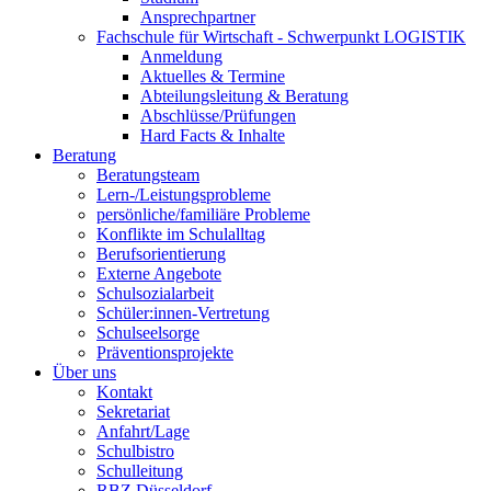
Ansprechpartner
Fachschule für Wirtschaft - Schwerpunkt LOGISTIK
Anmeldung
Aktuelles & Termine
Abteilungsleitung & Beratung
Abschlüsse/Prüfungen
Hard Facts & Inhalte
Beratung
Beratungsteam
Lern-/Leistungsprobleme
persönliche/familiäre Probleme
Konflikte im Schulalltag
Berufsorientierung
Externe Angebote
Schulsozialarbeit
Schüler:innen-Vertretung
Schulseelsorge
Präventionsprojekte
Über uns
Kontakt
Sekretariat
Anfahrt/Lage
Schulbistro
Schulleitung
RBZ Düsseldorf