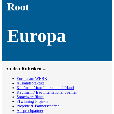
Root
Europa
zu den Rubriken ...
Europa am WEBK
Auslandspraktika
Kaufmann/-frau International Irland
Kaufmann/-frau International Spanien
Sprachzertifikate
eTwinning-Projekte
Projekte & Partnerschaften
Ansprechpartner