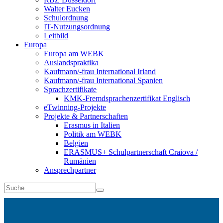
Walter Eucken
Schulordnung
IT-Nutzungsordnung
Leitbild
Europa
Europa am WEBK
Auslandspraktika
Kaufmann/-frau International Irland
Kaufmann/-frau International Spanien
Sprachzertifikate
KMK-Fremdsprachenzertifikat Englisch
eTwinning-Projekte
Projekte & Partnerschaften
Erasmus in Italien
Politik am WEBK
Belgien
ERASMUS+ Schulpartnerschaft Craiova /
Rumänien
Ansprechpartner