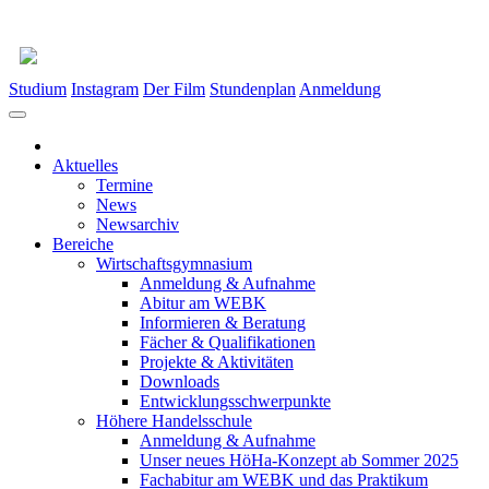
Studium
Instagram
Der Film
Stundenplan
Anmeldung
Aktuelles
Termine
News
Newsarchiv
Bereiche
Wirtschaftsgymnasium
Anmeldung & Aufnahme
Abitur am WEBK
Informieren & Beratung
Fächer & Qualifikationen
Projekte & Aktivitäten
Downloads
Entwicklungsschwerpunkte
Höhere Handelsschule
Anmeldung & Aufnahme
Unser neues HöHa-Konzept ab Sommer 2025
Fachabitur am WEBK und das Praktikum