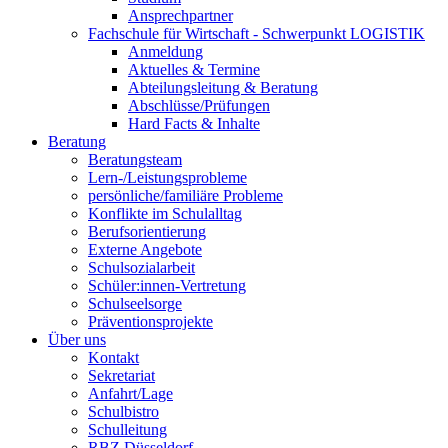
Ansprechpartner
Fachschule für Wirtschaft - Schwerpunkt LOGISTIK
Anmeldung
Aktuelles & Termine
Abteilungsleitung & Beratung
Abschlüsse/Prüfungen
Hard Facts & Inhalte
Beratung
Beratungsteam
Lern-/Leistungsprobleme
persönliche/familiäre Probleme
Konflikte im Schulalltag
Berufsorientierung
Externe Angebote
Schulsozialarbeit
Schüler:innen-Vertretung
Schulseelsorge
Präventionsprojekte
Über uns
Kontakt
Sekretariat
Anfahrt/Lage
Schulbistro
Schulleitung
RBZ Düsseldorf