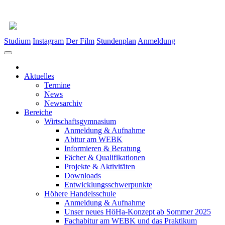
Studium
Instagram
Der Film
Stundenplan
Anmeldung
Aktuelles
Termine
News
Newsarchiv
Bereiche
Wirtschaftsgymnasium
Anmeldung & Aufnahme
Abitur am WEBK
Informieren & Beratung
Fächer & Qualifikationen
Projekte & Aktivitäten
Downloads
Entwicklungsschwerpunkte
Höhere Handelsschule
Anmeldung & Aufnahme
Unser neues HöHa-Konzept ab Sommer 2025
Fachabitur am WEBK und das Praktikum