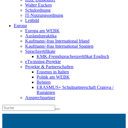
Walter Eucken
Schulordnung
IT-Nutzungsordnung
Leitbild
Europa
Europa am WEBK
Auslandspraktika
Kaufmann/-frau International Irland
Kaufmann/-frau International Spanien
Sprachzertifikate
KMK-Fremdsprachenzertifikat Englisch
eTwinning-Projekte
Projekte & Partnerschaften
Erasmus in Italien
Politik am WEBK
Belgien
ERASMUS+ Schulpartnerschaft Craiova /
Rumänien
Ansprechpartner