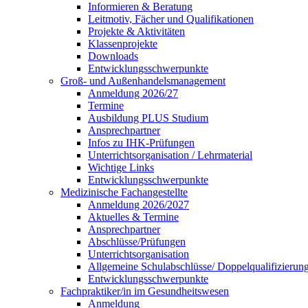
Informieren & Beratung
Leitmotiv, Fächer und Qualifikationen
Projekte & Aktivitäten
Klassenprojekte
Downloads
Entwicklungsschwerpunkte
Groß- und Außenhandelsmanagement
Anmeldung 2026/27
Termine
Ausbildung PLUS Studium
Ansprechpartner
Infos zu IHK-Prüfungen
Unterrichtsorganisation / Lehrmaterial
Wichtige Links
Entwicklungsschwerpunkte
Medizinische Fachangestellte
Anmeldung 2026/2027
Aktuelles & Termine
Ansprechpartner
Abschlüsse/Prüfungen
Unterrichtsorganisation
Allgemeine Schulabschlüsse/ Doppelqualifizieru
Entwicklungsschwerpunkte
Fachpraktiker/in im Gesundheitswesen
Anmeldung