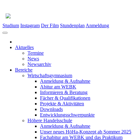
Studium
Instagram
Der Film
Stundenplan
Anmeldung
Aktuelles
Termine
News
Newsarchiv
Bereiche
Wirtschaftsgymnasium
Anmeldung & Aufnahme
Abitur am WEBK
Informieren & Beratung
Fächer & Qualifikationen
Projekte & Aktivitäten
Downloads
Entwicklungsschwerpunkte
Höhere Handelsschule
Anmeldung & Aufnahme
Unser neues HöHa-Konzept ab Sommer 2025
Fachabitur am WEBK und das Praktikum