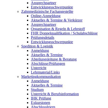
Ansprechpartner
Entwicklungsschwerpunkte
Zahnmedizinische Fachangestellte
Online-Anmeldung
Aktuelles & Termine & Verkürzer
Ansprechpartner
Organisation & Regeln & Lehrstoff
FHR Doppelqualifikation / Schulabschlüsse
Prüfungsdetails
Entwicklungsschwerpunkte
Spedition & Logistik
Anmeldung
Aktuelles & Termine
Abteilungsleitung & Beratung
Abschlüsse/Prüfungen
Unterricht
Lehrmaterial/Links
Marketingkommunikation
Anmeldung
Aktuelles & Termine
Studium
Unterricht & Berufsinformation
IHK Prüfung
Exkursionen
Abschlussfeiern