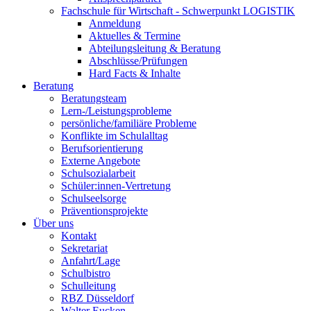
Fachschule für Wirtschaft - Schwerpunkt LOGISTIK
Anmeldung
Aktuelles & Termine
Abteilungsleitung & Beratung
Abschlüsse/Prüfungen
Hard Facts & Inhalte
Beratung
Beratungsteam
Lern-/Leistungsprobleme
persönliche/familiäre Probleme
Konflikte im Schulalltag
Berufsorientierung
Externe Angebote
Schulsozialarbeit
Schüler:innen-Vertretung
Schulseelsorge
Präventionsprojekte
Über uns
Kontakt
Sekretariat
Anfahrt/Lage
Schulbistro
Schulleitung
RBZ Düsseldorf
Walter Eucken