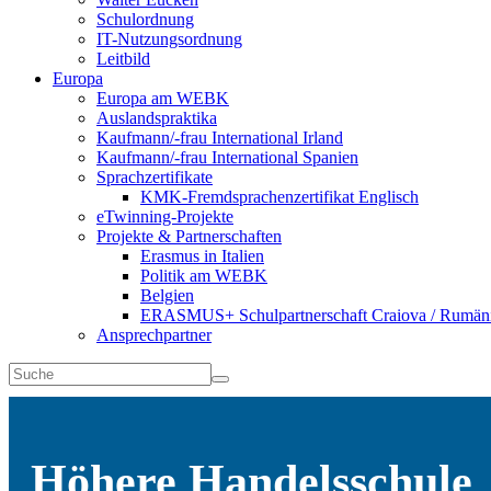
Schulordnung
IT-Nutzungsordnung
Leitbild
Europa
Europa am WEBK
Auslandspraktika
Kaufmann/-frau International Irland
Kaufmann/-frau International Spanien
Sprachzertifikate
KMK-Fremdsprachenzertifikat Englisch
eTwinning-Projekte
Projekte & Partnerschaften
Erasmus in Italien
Politik am WEBK
Belgien
ERASMUS+ Schulpartnerschaft Craiova / Rumän
Ansprechpartner
Höhere Handelsschule