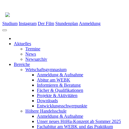
Studium
Instagram
Der Film
Stundenplan
Anmeldung
Aktuelles
Termine
News
Newsarchiv
Bereiche
Wirtschaftsgymnasium
Anmeldung & Aufnahme
Abitur am WEBK
Informieren & Beratung
Fächer & Qualifikationen
Projekte & Aktivitäten
Downloads
Entwicklungsschwerpunkte
Höhere Handelsschule
Anmeldung & Aufnahme
Unser neues HöHa-Konzept ab Sommer 2025
Fachabitur am WEBK und das Praktikum