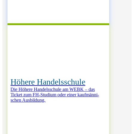
Höhere Handelsschule
Die Hö­he­re Han­dels­schu­le am WEBK – das
Ticket zum FH-­Stu­di­um oder ei­ner kauf­män­ni­
schen Aus­bil­dung.