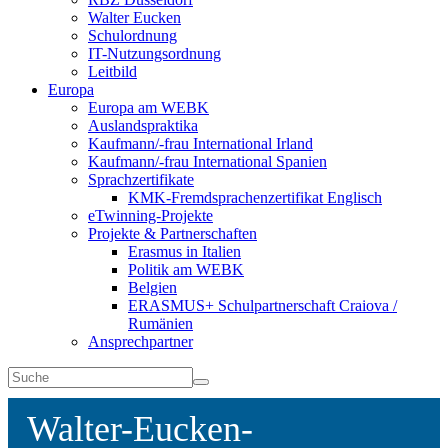
Walter Eucken
Schulordnung
IT-Nutzungsordnung
Leitbild
Europa
Europa am WEBK
Auslandspraktika
Kaufmann/-frau International Irland
Kaufmann/-frau International Spanien
Sprachzertifikate
KMK-Fremdsprachenzertifikat Englisch
eTwinning-Projekte
Projekte & Partnerschaften
Erasmus in Italien
Politik am WEBK
Belgien
ERASMUS+ Schulpartnerschaft Craiova /
Rumänien
Ansprechpartner
Walter-Eucken-