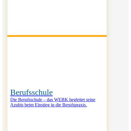
Berufsschule
Die Be­rufs­schu­le – das WEBK be­glei­tet seine
Azu­bis beim Ein­stieg in die Be­rufs­praxis.