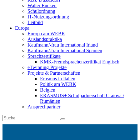
Walter Eucken
Schulordnung
IT-Nutzungsordnung
Leitbild
Europa
Europa am WEBK
Auslandspraktika
Kaufmann/-frau International Irland
Kaufmann/-frau International Spanien
Sprachzertifikate
KMK-Fremdsprachenzertifikat Englisch
eTwinning-Projekte
Projekte & Partnerschaften
Erasmus in Italien
Politik am WEBK
Belgien
ERASMUS+ Schulpartnerschaft Craiova /
Rumänien
Ansprechpartner