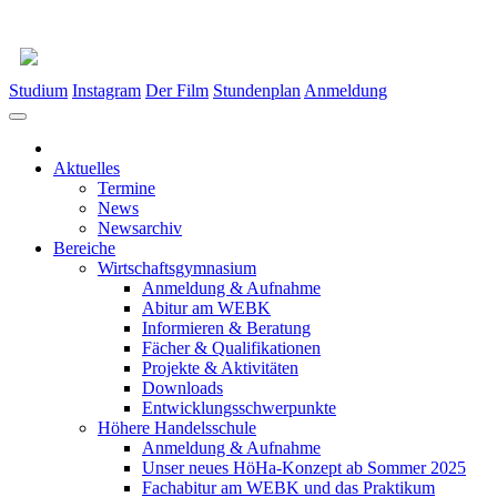
Studium
Instagram
Der Film
Stundenplan
Anmeldung
Aktuelles
Termine
News
Newsarchiv
Bereiche
Wirtschaftsgymnasium
Anmeldung & Aufnahme
Abitur am WEBK
Informieren & Beratung
Fächer & Qualifikationen
Projekte & Aktivitäten
Downloads
Entwicklungsschwerpunkte
Höhere Handelsschule
Anmeldung & Aufnahme
Unser neues HöHa-Konzept ab Sommer 2025
Fachabitur am WEBK und das Praktikum