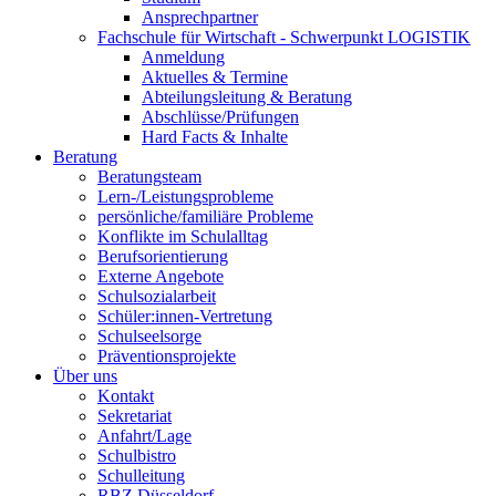
Ansprechpartner
Fachschule für Wirtschaft - Schwerpunkt LOGISTIK
Anmeldung
Aktuelles & Termine
Abteilungsleitung & Beratung
Abschlüsse/Prüfungen
Hard Facts & Inhalte
Beratung
Beratungsteam
Lern-/Leistungsprobleme
persönliche/familiäre Probleme
Konflikte im Schulalltag
Berufsorientierung
Externe Angebote
Schulsozialarbeit
Schüler:innen-Vertretung
Schulseelsorge
Präventionsprojekte
Über uns
Kontakt
Sekretariat
Anfahrt/Lage
Schulbistro
Schulleitung
RBZ Düsseldorf