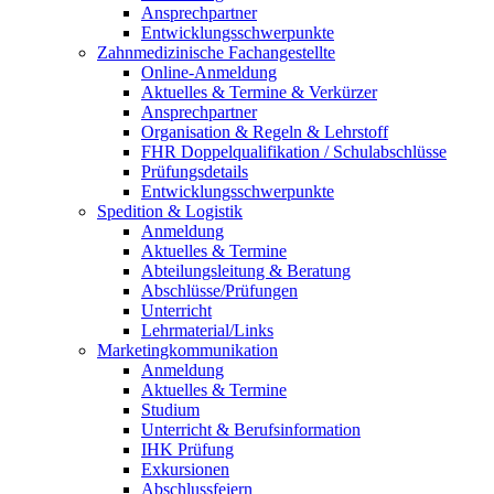
Ansprechpartner
Entwicklungsschwerpunkte
Zahnmedizinische Fachangestellte
Online-Anmeldung
Aktuelles & Termine & Verkürzer
Ansprechpartner
Organisation & Regeln & Lehrstoff
FHR Doppelqualifikation / Schulabschlüsse
Prüfungsdetails
Entwicklungsschwerpunkte
Spedition & Logistik
Anmeldung
Aktuelles & Termine
Abteilungsleitung & Beratung
Abschlüsse/Prüfungen
Unterricht
Lehrmaterial/Links
Marketingkommunikation
Anmeldung
Aktuelles & Termine
Studium
Unterricht & Berufsinformation
IHK Prüfung
Exkursionen
Abschlussfeiern