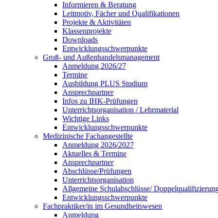
Informieren & Beratung
Leitmotiv, Fächer und Qualifikationen
Projekte & Aktivitäten
Klassenprojekte
Downloads
Entwicklungsschwerpunkte
Groß- und Außenhandelsmanagement
Anmeldung 2026/27
Termine
Ausbildung PLUS Studium
Ansprechpartner
Infos zu IHK-Prüfungen
Unterrichtsorganisation / Lehrmaterial
Wichtige Links
Entwicklungsschwerpunkte
Medizinische Fachangestellte
Anmeldung 2026/2027
Aktuelles & Termine
Ansprechpartner
Abschlüsse/Prüfungen
Unterrichtsorganisation
Allgemeine Schulabschlüsse/ Doppelqualifizieru
Entwicklungsschwerpunkte
Fachpraktiker/in im Gesundheitswesen
Anmeldung