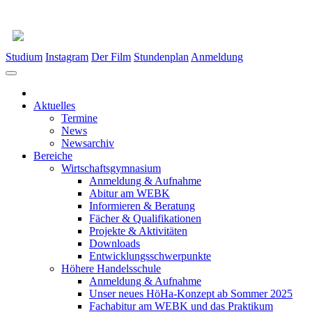
Studium
Instagram
Der Film
Stundenplan
Anmeldung
Aktuelles
Termine
News
Newsarchiv
Bereiche
Wirtschaftsgymnasium
Anmeldung & Aufnahme
Abitur am WEBK
Informieren & Beratung
Fächer & Qualifikationen
Projekte & Aktivitäten
Downloads
Entwicklungsschwerpunkte
Höhere Handelsschule
Anmeldung & Aufnahme
Unser neues HöHa-Konzept ab Sommer 2025
Fachabitur am WEBK und das Praktikum