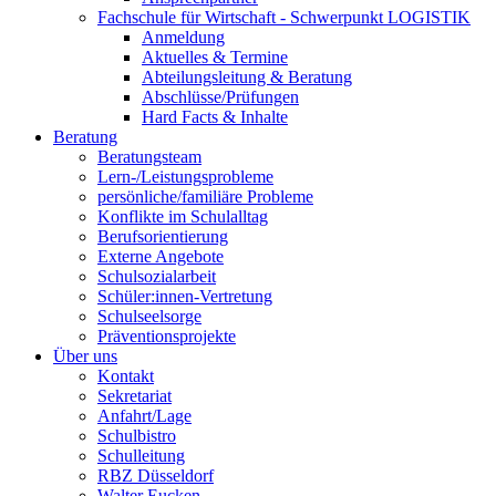
Fachschule für Wirtschaft - Schwerpunkt LOGISTIK
Anmeldung
Aktuelles & Termine
Abteilungsleitung & Beratung
Abschlüsse/Prüfungen
Hard Facts & Inhalte
Beratung
Beratungsteam
Lern-/Leistungsprobleme
persönliche/familiäre Probleme
Konflikte im Schulalltag
Berufsorientierung
Externe Angebote
Schulsozialarbeit
Schüler:innen-Vertretung
Schulseelsorge
Präventionsprojekte
Über uns
Kontakt
Sekretariat
Anfahrt/Lage
Schulbistro
Schulleitung
RBZ Düsseldorf
Walter Eucken