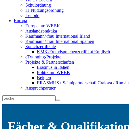
Schulordnung
IT-Nutzungsordnung
Leitbild
Europa
Europa am WEBK
Auslandspraktika
Kaufmann/-frau International Irland
Kaufmann/-frau International Spanien
Sprachzertifikate
KMK-Fremdsprachenzertifikat Englisch
eTwinning-Projekte
Projekte & Partnerschaften
Erasmus in Italien
Politik am WEBK
Belgien
ERASMUS+ Schulpartnerschaft Craiova / Rumän
Ansprechpartner
Fächer & Qualifikatio