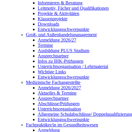
Informieren & Beratung
Leitmotiv, Fächer und Qualifikationen
Projekte & Aktivitäten
Klassenprojekte
Downloads
Entwicklungsschwerpunkte
Groß- und Außenhandelsmanagement
Anmeldung 2026/27
Termine
Ausbildung PLUS Studium
Ansprechpartner
Infos zu IHK-Prüfungen
Unterrichtsorganisation / Lehrmaterial
Wichtige Links
Entwicklungsschwerpunkte
Medizinische Fachangestellte
Anmeldung 2026/2027
Aktuelles & Termine
Ansprechpartner
Abschlüsse/Prüfungen
Unterrichtsorganisation
Allgemeine Schulabschlüsse/ Doppelqualifizieru
Entwicklungsschwerpunkte
Fachpraktiker/in im Gesundheitswesen
Anmeldung