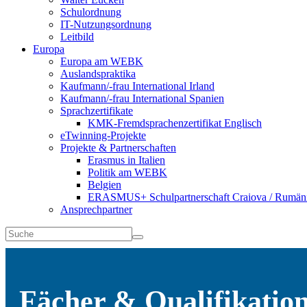
Schulordnung
IT-Nutzungsordnung
Leitbild
Europa
Europa am WEBK
Auslandspraktika
Kaufmann/-frau International Irland
Kaufmann/-frau International Spanien
Sprachzertifikate
KMK-Fremdsprachenzertifikat Englisch
eTwinning-Projekte
Projekte & Partnerschaften
Erasmus in Italien
Politik am WEBK
Belgien
ERASMUS+ Schulpartnerschaft Craiova / Rumän
Ansprechpartner
Fächer & Qualifikatio