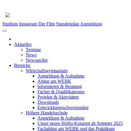
Studium
Instagram
Der Film
Stundenplan
Anmeldung
Aktuelles
Termine
News
Newsarchiv
Bereiche
Wirtschaftsgymnasium
Anmeldung & Aufnahme
Abitur am WEBK
Informieren & Beratung
Fächer & Qualifikationen
Projekte & Aktivitäten
Downloads
Entwicklungsschwerpunkte
Höhere Handelsschule
Anmeldung & Aufnahme
Unser neues HöHa-Konzept ab Sommer 2025
Fachabitur am WEBK und das Praktikum