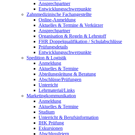
Ansprechpartner
Entwicklungsschwerpunkte
Zahnmedizinische Fachangestellte
Online-Anmeldung
Aktuelles & Termine & Verkürzer
Ansprechpartner
Organisation & Regeln & Lehrstoff
FHR Doppelqualifikation / Schulabschlüsse
Prüfungsdetails
Entwicklungsschwerpunkte
Spedition & Logistik
Anmeldung
Aktuelles & Termine
Abteilungsleitung & Beratung
Abschlüsse/Prüfungen
Unterricht
Lehrmaterial/Links
Marketingkommunikation
Anmeldung
Aktuelles & Termine
Studium
Unterricht & Berufsinformation
IHK Prüfung
Exkursionen
Abschlussfeiern