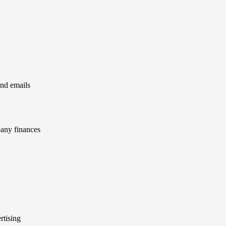
and emails
pany finances
rtising