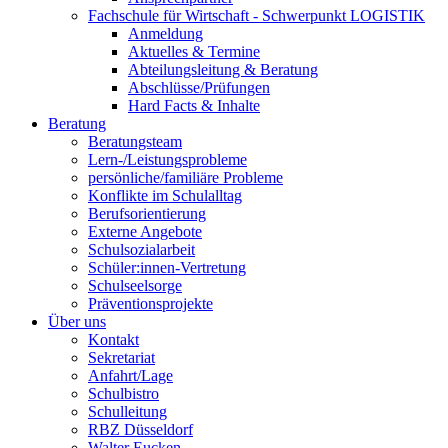
Fachschule für Wirtschaft - Schwerpunkt LOGISTIK
Anmeldung
Aktuelles & Termine
Abteilungsleitung & Beratung
Abschlüsse/Prüfungen
Hard Facts & Inhalte
Beratung
Beratungsteam
Lern-/Leistungsprobleme
persönliche/familiäre Probleme
Konflikte im Schulalltag
Berufsorientierung
Externe Angebote
Schulsozialarbeit
Schüler:innen-Vertretung
Schulseelsorge
Präventionsprojekte
Über uns
Kontakt
Sekretariat
Anfahrt/Lage
Schulbistro
Schulleitung
RBZ Düsseldorf
Walter Eucken