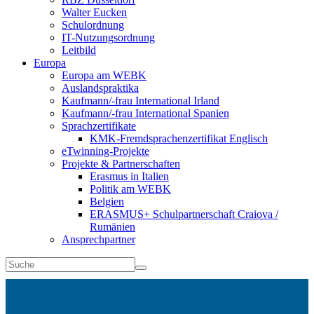
Walter Eucken
Schulordnung
IT-Nutzungsordnung
Leitbild
Europa
Europa am WEBK
Auslandspraktika
Kaufmann/-frau International Irland
Kaufmann/-frau International Spanien
Sprachzertifikate
KMK-Fremdsprachenzertifikat Englisch
eTwinning-Projekte
Projekte & Partnerschaften
Erasmus in Italien
Politik am WEBK
Belgien
ERASMUS+ Schulpartnerschaft Craiova /
Rumänien
Ansprechpartner