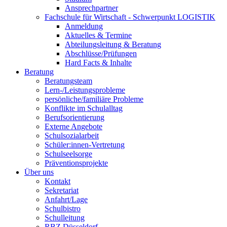
Ansprechpartner
Fachschule für Wirtschaft - Schwerpunkt LOGISTIK
Anmeldung
Aktuelles & Termine
Abteilungsleitung & Beratung
Abschlüsse/Prüfungen
Hard Facts & Inhalte
Beratung
Beratungsteam
Lern-/Leistungsprobleme
persönliche/familiäre Probleme
Konflikte im Schulalltag
Berufsorientierung
Externe Angebote
Schulsozialarbeit
Schüler:innen-Vertretung
Schulseelsorge
Präventionsprojekte
Über uns
Kontakt
Sekretariat
Anfahrt/Lage
Schulbistro
Schulleitung
RBZ Düsseldorf