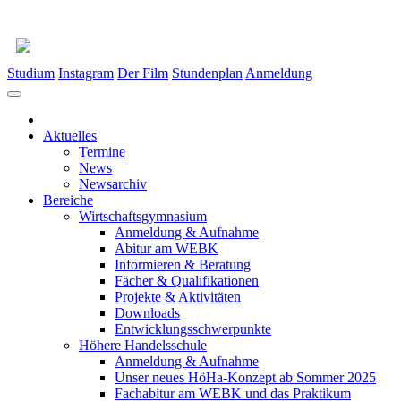
Studium
Instagram
Der Film
Stundenplan
Anmeldung
Aktuelles
Termine
News
Newsarchiv
Bereiche
Wirtschaftsgymnasium
Anmeldung & Aufnahme
Abitur am WEBK
Informieren & Beratung
Fächer & Qualifikationen
Projekte & Aktivitäten
Downloads
Entwicklungsschwerpunkte
Höhere Handelsschule
Anmeldung & Aufnahme
Unser neues HöHa-Konzept ab Sommer 2025
Fachabitur am WEBK und das Praktikum