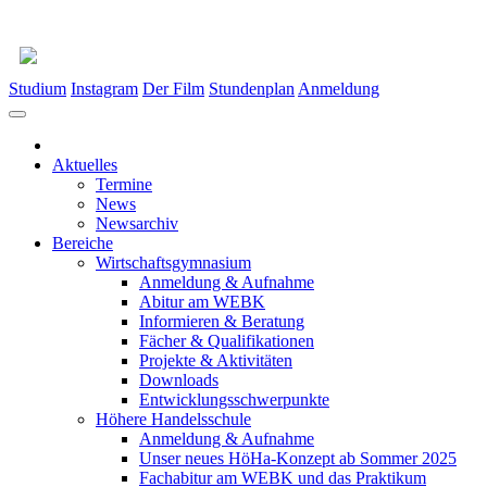
Studium
Instagram
Der Film
Stundenplan
Anmeldung
Aktuelles
Termine
News
Newsarchiv
Bereiche
Wirtschaftsgymnasium
Anmeldung & Aufnahme
Abitur am WEBK
Informieren & Beratung
Fächer & Qualifikationen
Projekte & Aktivitäten
Downloads
Entwicklungsschwerpunkte
Höhere Handelsschule
Anmeldung & Aufnahme
Unser neues HöHa-Konzept ab Sommer 2025
Fachabitur am WEBK und das Praktikum