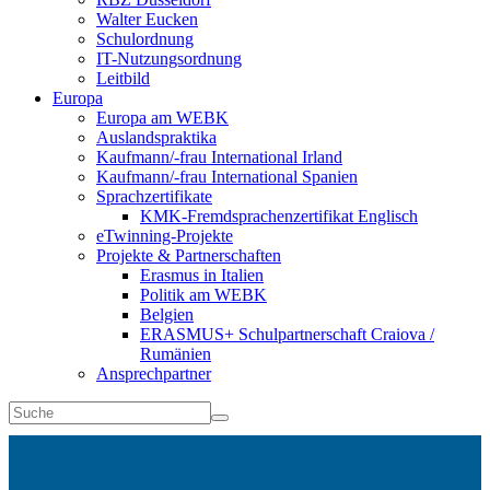
Walter Eucken
Schulordnung
IT-Nutzungsordnung
Leitbild
Europa
Europa am WEBK
Auslandspraktika
Kaufmann/-frau International Irland
Kaufmann/-frau International Spanien
Sprachzertifikate
KMK-Fremdsprachenzertifikat Englisch
eTwinning-Projekte
Projekte & Partnerschaften
Erasmus in Italien
Politik am WEBK
Belgien
ERASMUS+ Schulpartnerschaft Craiova /
Rumänien
Ansprechpartner