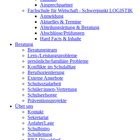
Ansprechpartner
Fachschule für Wirtschaft - Schwerpunkt LOGISTIK
Anmeldung
Aktuelles & Termine
Abteilungsleitung & Beratung
Abschlüsse/Prüfungen
Hard Facts & Inhalte
Beratung
Beratungsteam
Lern-/Leistungsprobleme
persönliche/familiäre Probleme
Konflikte im Schulalltag
Berufsorientierung
Externe Angebote
Schulsozialarbeit
Schüler:innen-Vertretung
Schulseelsorge
Präventionsprojekte
Über uns
Kontakt
Sekretariat
Anfahrt/Lage
Schulbistro
Schulleitung
RBZ Düsseldorf