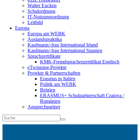
Walter Eucken
Schulordnung
IT-Nutzungsordnung
Leitbild
Europa
Europa am WEBK
Auslandspraktika
Kaufmann/-frau International Irland
Kaufmann/-frau International Spanien
Sprachzertifikate
KMK-Fremdsprachenzertifikat Englisch
eTwinning-Projekte
Projekte & Partnerschaften
Erasmus in Italien
Politik am WEBK
Belgien
ERASMUS+ Schulpartnerschaft Craiova /
Rumänien
Ansprechpartner