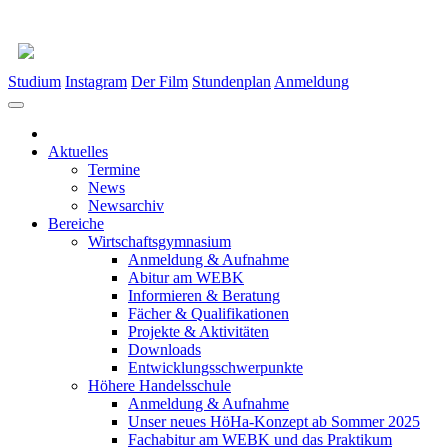
Studium
Instagram
Der Film
Stundenplan
Anmeldung
Aktuelles
Termine
News
Newsarchiv
Bereiche
Wirtschaftsgymnasium
Anmeldung & Aufnahme
Abitur am WEBK
Informieren & Beratung
Fächer & Qualifikationen
Projekte & Aktivitäten
Downloads
Entwicklungsschwerpunkte
Höhere Handelsschule
Anmeldung & Aufnahme
Unser neues HöHa-Konzept ab Sommer 2025
Fachabitur am WEBK und das Praktikum