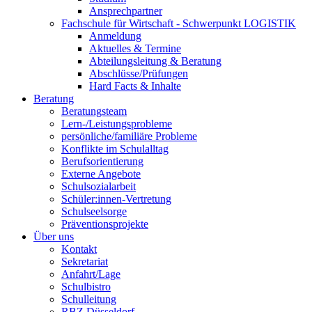
Ansprechpartner
Fachschule für Wirtschaft - Schwerpunkt LOGISTIK
Anmeldung
Aktuelles & Termine
Abteilungsleitung & Beratung
Abschlüsse/Prüfungen
Hard Facts & Inhalte
Beratung
Beratungsteam
Lern-/Leistungsprobleme
persönliche/familiäre Probleme
Konflikte im Schulalltag
Berufsorientierung
Externe Angebote
Schulsozialarbeit
Schüler:innen-Vertretung
Schulseelsorge
Präventionsprojekte
Über uns
Kontakt
Sekretariat
Anfahrt/Lage
Schulbistro
Schulleitung
RBZ Düsseldorf